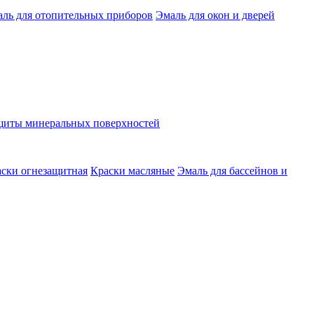
ль для отопительных приборов
Эмаль для окон и дверей
ащиты минеральных поверхностей
ски огнезащитная
Краски масляные
Эмаль для бассейнов и