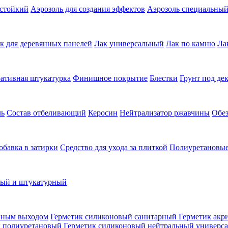
остойкий
Аэрозоль для создания эффектов
Аэрозоль специальны
к для деревянных панелей
Лак универсальный
Лак по камню
Ла
ативная штукатурка
Финишное покрытие
Блестки
Грунт под де
ль
Состав отбеливающий
Керосин
Нейтрализатор ржавчины
Обе
обавка в затирки
Средство для ухода за плиткой
Полиуретановые
ный и штукатурный
нным выходом
Герметик силиконовый санитарный
Герметик акр
к полиуретановый
Герметик силиконовый нейтральный универс