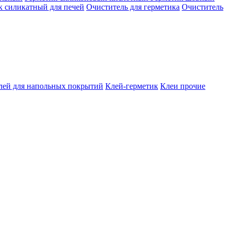
к силикатный для печей
Очиститель для герметика
Очиститель
лей для напольных покрытий
Клей-герметик
Клеи прочие