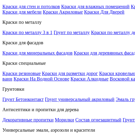
Краски для стен и потолков
Краски для влажных помещений
К
Краски для мебели
Краски Акриловые
Краски Для Дверей
Краски по металлу
Краски по металлу 3 в 1
Грунт по металлу
Краски по металлу д
Краски для фасадов
Краски для минеральных фасадов
Краски для деревянных фаса
Краски специальные
Краски резиновые
Краски для разметки дорог
Краски кровель
ванн
Краски На Водной Основе
Краски Алкидные
Восковой к
Грунтовки
Грунт Бетонконтакт
Грунт универсальный акриловый
Эмаль гр
Антисептики и пропитки для дерева
Декоративные пропитки
Морилки
Состав огнезащитный
Грунт
Универсальные эмали, аэрозоли и красители