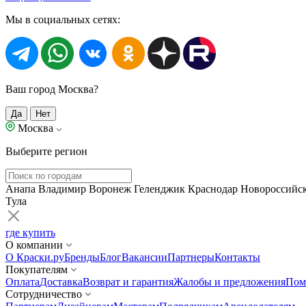
Мы в социальных сетях:
Ваш город Москва?
Да
Нет
Москва
Выберите регион
Анапа
Владимир
Воронеж
Геленджик
Краснодар
Новороссийс
Тула
где купить
О компании
О Краски.ру
Бренды
Блог
Вакансии
Партнеры
Контакты
Покупателям
Оплата
Доставка
Возврат и гарантия
Жалобы и предложения
Пом
Сотрудничество