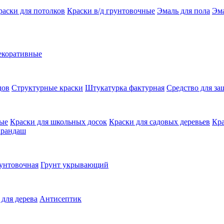
раски для потолков
Краски в/д грунтовочные
Эмаль для пола
Эма
екоративные
дов
Структурные краски
Штукатурка фактурная
Средство для з
ные
Краски для школьных досок
Краски для садовых деревьев
Кра
арандаш
унтовочная
Грунт укрывающий
 для дерева
Антисептик