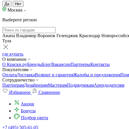
Да
Нет
Москва
Выберите регион
Анапа
Владимир
Воронеж
Геленджик
Краснодар
Новороссийс
Тула
где купить
О компании
О Краски.ру
Бренды
Блог
Вакансии
Партнеры
Контакты
Покупателям
Оплата
Доставка
Возврат и гарантия
Жалобы и предложения
Пом
Сотрудничество
Партнерам
Дизайнерам
Мастерам
Подрядчикам
Арендодателям
Избранное
Сравнение
Акции
Бонусы
Подбор цвета
+7 (495) 505-61-05