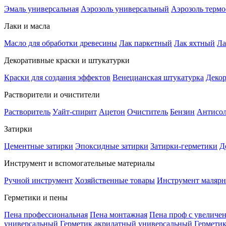
Эмаль универсальная
Аэрозоль универсальный
Аэрозоль терм
Лаки и масла
Масло для обработки древесины
Лак паркетный
Лак яхтный
Ла
Декоративные краски и штукатурки
Краски для создания эффектов
Венецианская штукатурка
Декор
Растворители и очистители
Растворитель
Уайт-спирит
Ацетон
Очиститель
Бензин
Антисо
Затирки
Цементные затирки
Эпоксидные затирки
Затирки-герметики
Д
Инструмент и вспомогательные материалы
Ручной инструмент
Хозяйственные товары
Инструмент маляр
Герметики и пены
Пена профессиональная
Пена монтажная
Пена проф с увеличе
универсальный
Герметик акрилатный универсальный
Гермети