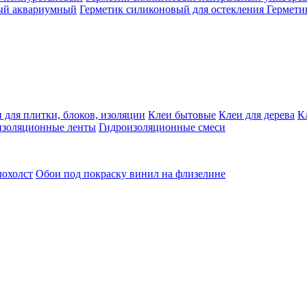
ый аквариумный
Герметик силиконовый для остекления
Гермети
 для плитки, блоков, изоляции
Клеи бытовые
Клеи для дерева
К
изоляционные ленты
Гидроизоляционные смеси
лохолст
Обои под покраску винил на флизелине