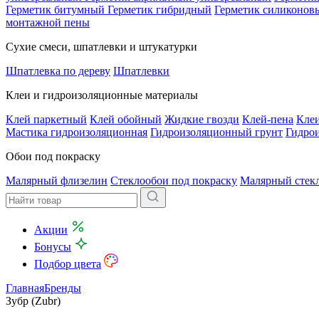
Герметик битумный
Герметик гибридный
Герметик силиконов
монтажной пены
Сухие смеси, шпатлевки и штукатурки
Шпатлевка по дереву
Шпатлевки
Клеи и гидроизоляционные материалы
Клей паркетный
Клей обойный
Жидкие гвозди
Клей-пена
Клеи
Мастика гидроизоляционная
Гидроизоляционный грунт
Гидро
Обои под покраску
Малярный флизелин
Стеклообои под покраску
Малярный стек
Акции
Бонусы
Подбор цвета
Главная
Бренды
Зубр (Zubr)