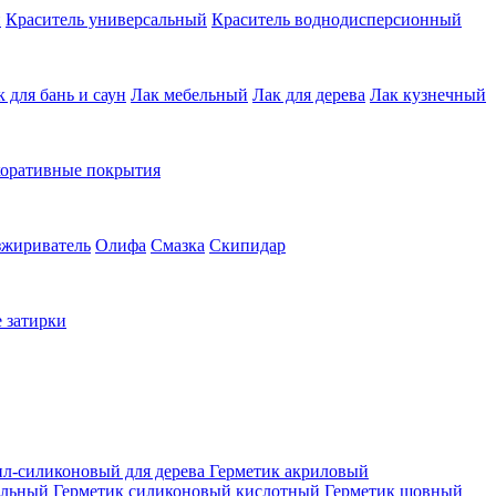
й
Краситель универсальный
Краситель воднодисперсионный
к для бань и саун
Лак мебельный
Лак для дерева
Лак кузнечный
коративные покрытия
зжириватель
Олифа
Смазка
Скипидар
 затирки
ил-силиконовый для дерева
Герметик акриловый
альный
Герметик силиконовый кислотный
Герметик шовный