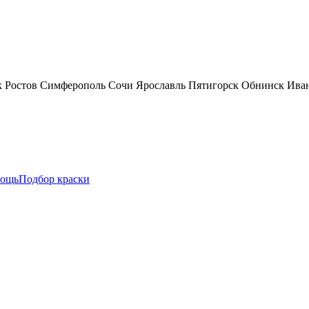
к
Ростов
Симферополь
Сочи
Ярославль
Пятигорск
Обнинск
Ива
ощь
Подбор краски