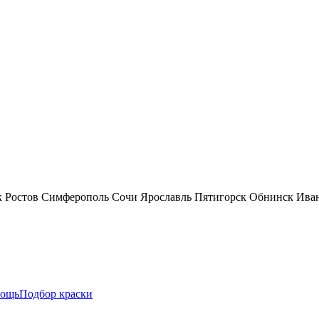
к
Ростов
Симферополь
Сочи
Ярославль
Пятигорск
Обнинск
Ива
ощь
Подбор краски