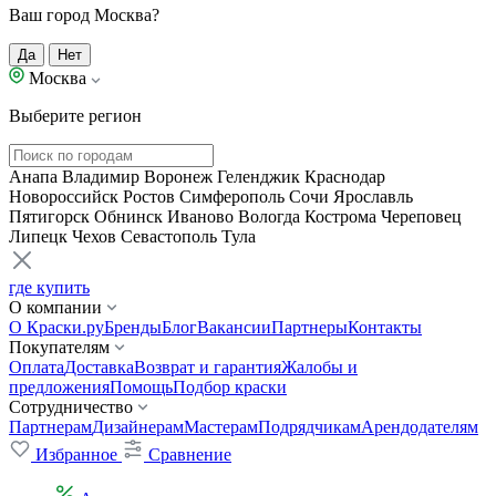
Ваш город Москва?
Да
Нет
Москва
Выберите регион
Анапа
Владимир
Воронеж
Геленджик
Краснодар
Новороссийск
Ростов
Симферополь
Сочи
Ярославль
Пятигорск
Обнинск
Иваново
Вологда
Кострома
Череповец
Липецк
Чехов
Севастополь
Тула
где купить
О компании
О Краски.ру
Бренды
Блог
Вакансии
Партнеры
Контакты
Покупателям
Оплата
Доставка
Возврат и гарантия
Жалобы и
предложения
Помощь
Подбор краски
Сотрудничество
Партнерам
Дизайнерам
Мастерам
Подрядчикам
Арендодателям
Избранное
Сравнение