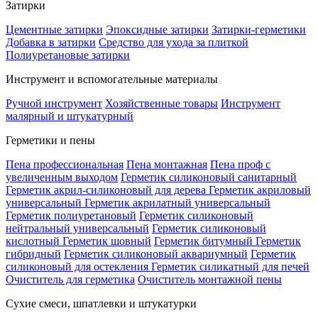
Затирки
Цементные затирки
Эпоксидные затирки
Затирки-герметики
Добавка в затирки
Средство для ухода за плиткой
Полиуретановые затирки
Инструмент и вспомогательные материалы
Ручной инструмент
Хозяйственные товары
Инструмент
малярный и штукатурный
Герметики и пены
Пена профессиональная
Пена монтажная
Пена проф с
увеличенным выходом
Герметик силиконовый санитарный
Герметик акрил-силиконовый для дерева
Герметик акриловый
универсальный
Герметик акрилатный универсальный
Герметик полиуретановый
Герметик силиконовый
нейтральный универсальный
Герметик силиконовый
кислотный
Герметик шовный
Герметик битумный
Герметик
гибридный
Герметик силиконовый аквариумный
Герметик
силиконовый для остекления
Герметик силикатный для печей
Очиститель для герметика
Очиститель монтажной пены
Сухие смеси, шпатлевки и штукатурки