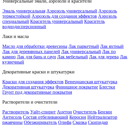
Универсальные эмали, аэрозоли и красители
Эмаль универсальная
Аэрозоль универсальный
Аэрозоль
термостойкий
Аэрозоль для создания эффектов
Аэрозоль
специальный
Краситель универсальный
Краситель
воднодисперсионный
Лаки и масла
Масло для обработки древесины
Лак паркетный
Лак яхтный
Лак для деревянных панелей
Лак универсальный
Лак по
камню
Лак для бань и саун
Лак мебельный
Лак для дерева
Лак
кузнечный
Декоративные краски и штукатурки
Краски для создания эффектов
Венецианская штукатурка
Декоративная штукатурка
Финишное покрытие
Блестки
Грунт под декоративные покрытия
Растворители и очистители
Растворитель
Уайт-спирит
Ацетон
Очиститель
Бензин
Антисоль
Состав отбеливающий
Керосин
Нейтрализатор
ржавчины
Обезжириватель
Олифа
Смазка
Скипидар