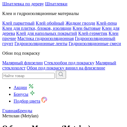
Шпатлевка по дереву
Шпатлевки
Клеи и гидроизоляционные материалы
Клей паркетный
Клей обойный
Жидкие гвозди
Клей-пена
Клеи для плитки, блоков, изоляции
Клеи бытовые
Клеи для
дерева
Клей для напольных покрытий
Клей-герметик
Клеи
прочие
Мастика гидроизоляционная
Гидроизоляционный
грунт
Гидроизоляционные ленты
Гидроизоляционные смеси
Обои под покраску
Малярный флизелин
Стеклообои под покраску
Малярный
стеклохолст
Обои под покраску винил на флизелине
Акции
Бонусы
Подбор цвета
Главная
Бренды
Метилан (Metylan)