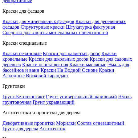
декоративные
Краски для фасадов
Краски для минеральных фасадов
Краски для деревянных
фасадов
Структурные краски
Штукатурка фактурная
Средство для защиты минеральных поверхностей
Краски специальные
Краски резиновые
Краски для разметки дорог
Краски
кровельные
Краски для школьных досок
Краски для садовых
деревьев
Краски огнезащитная
Краски масляные
Эмаль для
бассейнов и ванн
Краски На Водной Основе
Краски
Алкидные
Восковой карандаш
Грунтовки
Грунт Бетонконтакт
Грунт универсальный акриловый
Эмаль
грунтовочная
Грунт укрывающий
Антисептики и пропитки для дерева
Декоративные пропитки
Морилки
Состав огнезащитный
Грунт для дерева
Антисептик