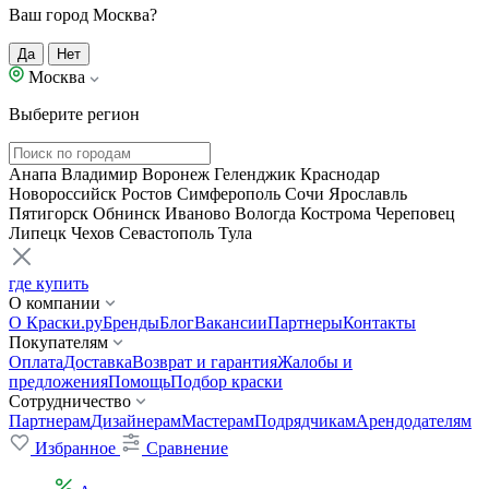
Ваш город Москва?
Да
Нет
Москва
Выберите регион
Анапа
Владимир
Воронеж
Геленджик
Краснодар
Новороссийск
Ростов
Симферополь
Сочи
Ярославль
Пятигорск
Обнинск
Иваново
Вологда
Кострома
Череповец
Липецк
Чехов
Севастополь
Тула
где купить
О компании
О Краски.ру
Бренды
Блог
Вакансии
Партнеры
Контакты
Покупателям
Оплата
Доставка
Возврат и гарантия
Жалобы и
предложения
Помощь
Подбор краски
Сотрудничество
Партнерам
Дизайнерам
Мастерам
Подрядчикам
Арендодателям
Избранное
Сравнение