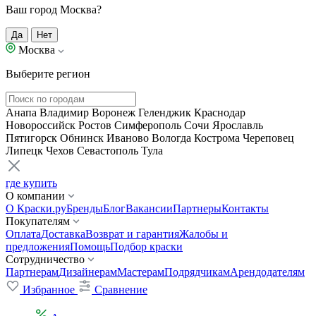
Ваш город Москва?
Да
Нет
Москва
Выберите регион
Анапа
Владимир
Воронеж
Геленджик
Краснодар
Новороссийск
Ростов
Симферополь
Сочи
Ярославль
Пятигорск
Обнинск
Иваново
Вологда
Кострома
Череповец
Липецк
Чехов
Севастополь
Тула
где купить
О компании
О Краски.ру
Бренды
Блог
Вакансии
Партнеры
Контакты
Покупателям
Оплата
Доставка
Возврат и гарантия
Жалобы и
предложения
Помощь
Подбор краски
Сотрудничество
Партнерам
Дизайнерам
Мастерам
Подрядчикам
Арендодателям
Избранное
Сравнение