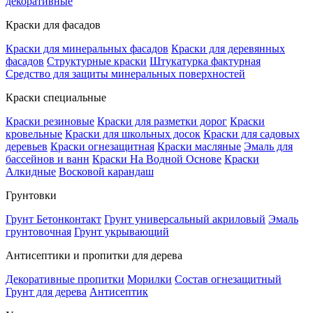
декоративные
Краски для фасадов
Краски для минеральных фасадов
Краски для деревянных
фасадов
Структурные краски
Штукатурка фактурная
Средство для защиты минеральных поверхностей
Краски специальные
Краски резиновые
Краски для разметки дорог
Краски
кровельные
Краски для школьных досок
Краски для садовых
деревьев
Краски огнезащитная
Краски масляные
Эмаль для
бассейнов и ванн
Краски На Водной Основе
Краски
Алкидные
Восковой карандаш
Грунтовки
Грунт Бетонконтакт
Грунт универсальный акриловый
Эмаль
грунтовочная
Грунт укрывающий
Антисептики и пропитки для дерева
Декоративные пропитки
Морилки
Состав огнезащитный
Грунт для дерева
Антисептик