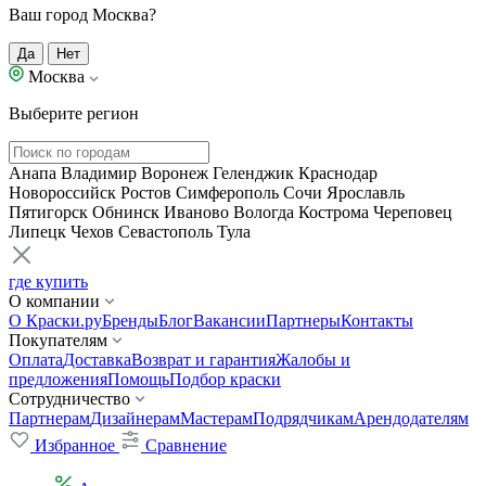
Ваш город Москва?
Да
Нет
Москва
Выберите регион
Анапа
Владимир
Воронеж
Геленджик
Краснодар
Новороссийск
Ростов
Симферополь
Сочи
Ярославль
Пятигорск
Обнинск
Иваново
Вологда
Кострома
Череповец
Липецк
Чехов
Севастополь
Тула
где купить
О компании
О Краски.ру
Бренды
Блог
Вакансии
Партнеры
Контакты
Покупателям
Оплата
Доставка
Возврат и гарантия
Жалобы и
предложения
Помощь
Подбор краски
Сотрудничество
Партнерам
Дизайнерам
Мастерам
Подрядчикам
Арендодателям
Избранное
Сравнение