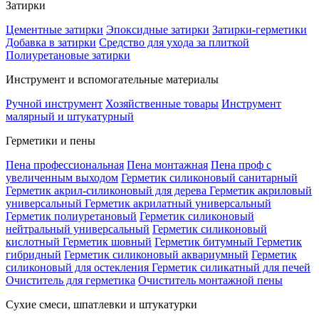
Затирки
Цементные затирки
Эпоксидные затирки
Затирки-герметики
Добавка в затирки
Средство для ухода за плиткой
Полиуретановые затирки
Инструмент и вспомогательные материалы
Ручной инструмент
Хозяйственные товары
Инструмент
малярный и штукатурный
Герметики и пены
Пена профессиональная
Пена монтажная
Пена проф с
увеличенным выходом
Герметик силиконовый санитарный
Герметик акрил-силиконовый для дерева
Герметик акриловый
универсальный
Герметик акрилатный универсальный
Герметик полиуретановый
Герметик силиконовый
нейтральный универсальный
Герметик силиконовый
кислотный
Герметик шовный
Герметик битумный
Герметик
гибридный
Герметик силиконовый аквариумный
Герметик
силиконовый для остекления
Герметик силикатный для печей
Очиститель для герметика
Очиститель монтажной пены
Сухие смеси, шпатлевки и штукатурки