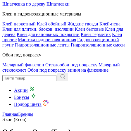
Шпатлевка по дереву
Шпатлевки
Клеи и гидроизоляционные материалы
Клей паркетный
Клей обойный
Жидкие гвозди
Клей-пена
Клеи для плитки, блоков, изоляции
Клеи бытовые
Клеи для
дерева
Клей для напольных покрытий
Клей-герметик
Клеи
прочие
Мастика гидроизоляционная
Гидроизоляционный
грунт
Гидроизоляционные ленты
Гидроизоляционные смеси
Обои под покраску
Малярный флизелин
Стеклообои под покраску
Малярный
стеклохолст
Обои под покраску винил на флизелине
Акции
Бонусы
Подбор цвета
Главная
Бренды
Экон (Econ)