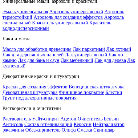
Универсальные эмали, аэрозоли и красители
Эмаль универсальная
Аэрозоль универсальный
Аэрозоль
термостойкий
Аэрозоль для создания эффектов
Аэрозоль
специальный
Краситель универсальный
Краситель
воднодисперсионный
Лаки и масла
Масло для обработки древесины
Лак паркетный
Лак яхтный
Лак для деревянных панелей
Лак универсальный
Лак по
камню
Лак для бань и саун
Лак мебельный
Лак для дерева
Лак
кузнечный
Декоративные краски и штукатурки
Краски для создания эффектов
Венецианская штукатурка
Декоративная штукатурка
Финишное покрытие
Блестки
Грунт под декоративные покрытия
Растворители и очистители
Растворитель
Уайт-спирит
Ацетон
Очиститель
Бензин
Антисоль
Состав отбеливающий
Керосин
Нейтрализатор
ржавчины
Обезжириватель
Олифа
Смазка
Скипидар