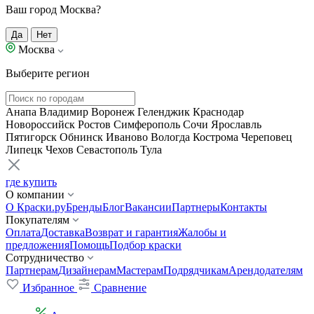
Ваш город Москва?
Да
Нет
Москва
Выберите регион
Анапа
Владимир
Воронеж
Геленджик
Краснодар
Новороссийск
Ростов
Симферополь
Сочи
Ярославль
Пятигорск
Обнинск
Иваново
Вологда
Кострома
Череповец
Липецк
Чехов
Севастополь
Тула
где купить
О компании
О Краски.ру
Бренды
Блог
Вакансии
Партнеры
Контакты
Покупателям
Оплата
Доставка
Возврат и гарантия
Жалобы и
предложения
Помощь
Подбор краски
Сотрудничество
Партнерам
Дизайнерам
Мастерам
Подрядчикам
Арендодателям
Избранное
Сравнение