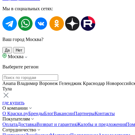
Мы в социальных сетях:
Ваш город Москва?
Да
Нет
Москва
Выберите регион
Анапа
Владимир
Воронеж
Геленджик
Краснодар
Новороссийс
Тула
где купить
О компании
О Краски.ру
Бренды
Блог
Вакансии
Партнеры
Контакты
Покупателям
Оплата
Доставка
Возврат и гарантия
Жалобы и предложения
Пом
Сотрудничество