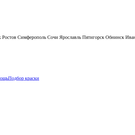
к
Ростов
Симферополь
Сочи
Ярославль
Пятигорск
Обнинск
Ива
ощь
Подбор краски