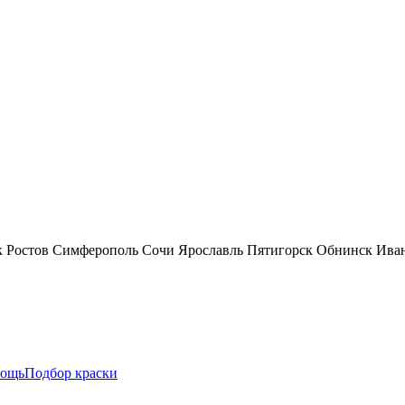
к
Ростов
Симферополь
Сочи
Ярославль
Пятигорск
Обнинск
Ива
ощь
Подбор краски