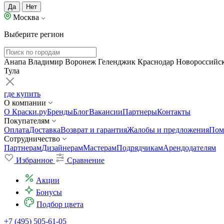
Да
Нет
Москва
Выберите регион
Анапа
Владимир
Воронеж
Геленджик
Краснодар
Новороссийс
Тула
где купить
О компании
О Краски.ру
Бренды
Блог
Вакансии
Партнеры
Контакты
Покупателям
Оплата
Доставка
Возврат и гарантия
Жалобы и предложения
Пом
Сотрудничество
Партнерам
Дизайнерам
Мастерам
Подрядчикам
Арендодателям
Избранное
Сравнение
Акции
Бонусы
Подбор цвета
+7 (495) 505-61-05