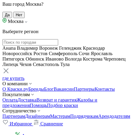
Ваш город Москва?
Да
Нет
Москва
Выберите регион
Анапа
Владимир
Воронеж
Геленджик
Краснодар
Новороссийск
Ростов
Симферополь
Сочи
Ярославль
Пятигорск
Обнинск
Иваново
Вологда
Кострома
Череповец
Липецк
Чехов
Севастополь
Тула
где купить
О компании
О Краски.ру
Бренды
Блог
Вакансии
Партнеры
Контакты
Покупателям
Оплата
Доставка
Возврат и гарантия
Жалобы и
предложения
Помощь
Подбор краски
Сотрудничество
Партнерам
Дизайнерам
Мастерам
Подрядчикам
Арендодателям
Избранное
Сравнение