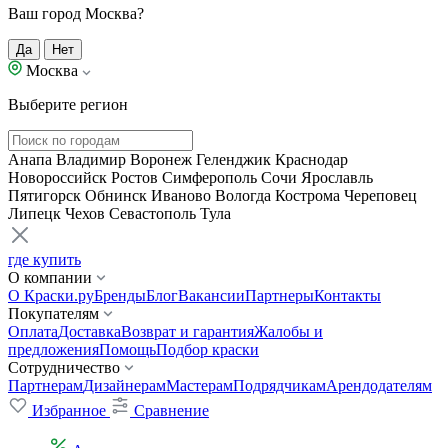
Ваш город Москва?
Да
Нет
Москва
Выберите регион
Анапа
Владимир
Воронеж
Геленджик
Краснодар
Новороссийск
Ростов
Симферополь
Сочи
Ярославль
Пятигорск
Обнинск
Иваново
Вологда
Кострома
Череповец
Липецк
Чехов
Севастополь
Тула
где купить
О компании
О Краски.ру
Бренды
Блог
Вакансии
Партнеры
Контакты
Покупателям
Оплата
Доставка
Возврат и гарантия
Жалобы и
предложения
Помощь
Подбор краски
Сотрудничество
Партнерам
Дизайнерам
Мастерам
Подрядчикам
Арендодателям
Избранное
Сравнение