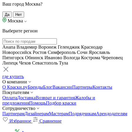
Ваш город Москва?
Да
Нет
Москва
Выберите регион
Анапа
Владимир
Воронеж
Геленджик
Краснодар
Новороссийск
Ростов
Симферополь
Сочи
Ярославль
Пятигорск
Обнинск
Иваново
Вологда
Кострома
Череповец
Липецк
Чехов
Севастополь
Тула
где купить
О компании
О Краски.ру
Бренды
Блог
Вакансии
Партнеры
Контакты
Покупателям
Оплата
Доставка
Возврат и гарантия
Жалобы и
предложения
Помощь
Подбор краски
Сотрудничество
Партнерам
Дизайнерам
Мастерам
Подрядчикам
Арендодателям
Избранное
Сравнение