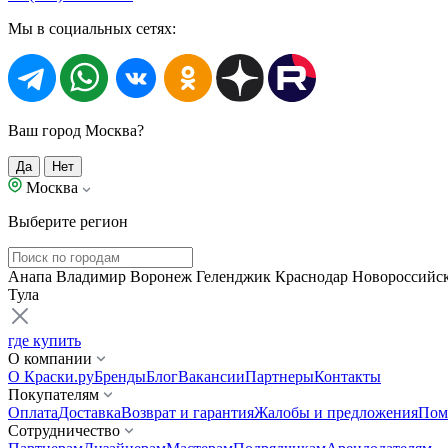
Мы в социальных сетях:
Ваш город Москва?
Да
Нет
Москва
Выберите регион
Анапа
Владимир
Воронеж
Геленджик
Краснодар
Новороссийс
Тула
где купить
О компании
О Краски.ру
Бренды
Блог
Вакансии
Партнеры
Контакты
Покупателям
Оплата
Доставка
Возврат и гарантия
Жалобы и предложения
Пом
Сотрудничество