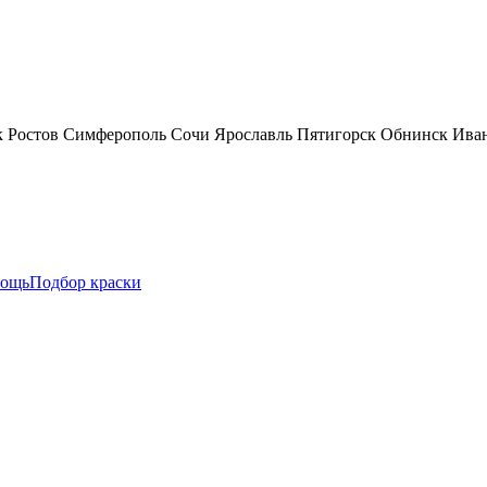
к
Ростов
Симферополь
Сочи
Ярославль
Пятигорск
Обнинск
Ива
ощь
Подбор краски