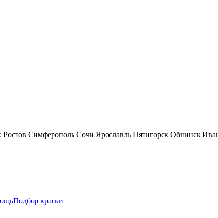
к
Ростов
Симферополь
Сочи
Ярославль
Пятигорск
Обнинск
Ива
ощь
Подбор краски