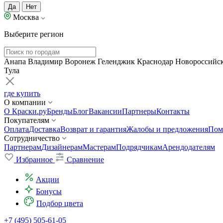
Да
Нет
Москва
Выберите регион
Анапа
Владимир
Воронеж
Геленджик
Краснодар
Новороссийс
Тула
где купить
О компании
О Краски.ру
Бренды
Блог
Вакансии
Партнеры
Контакты
Покупателям
Оплата
Доставка
Возврат и гарантия
Жалобы и предложения
Пом
Сотрудничество
Партнерам
Дизайнерам
Мастерам
Подрядчикам
Арендодателям
Избранное
Сравнение
Акции
Бонусы
Подбор цвета
+7 (495) 505-61-05