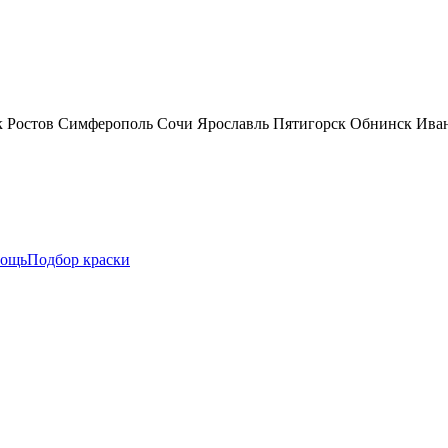
к
Ростов
Симферополь
Сочи
Ярославль
Пятигорск
Обнинск
Ива
ощь
Подбор краски