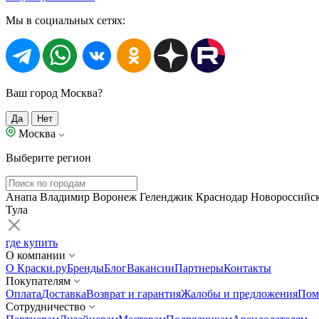
Мы в социальных сетях:
Ваш город Москва?
Да
Нет
Москва
Выберите регион
Анапа
Владимир
Воронеж
Геленджик
Краснодар
Новороссийс
Тула
где купить
О компании
О Краски.ру
Бренды
Блог
Вакансии
Партнеры
Контакты
Покупателям
Оплата
Доставка
Возврат и гарантия
Жалобы и предложения
Пом
Сотрудничество