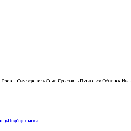
к
Ростов
Симферополь
Сочи
Ярославль
Пятигорск
Обнинск
Ива
ощь
Подбор краски