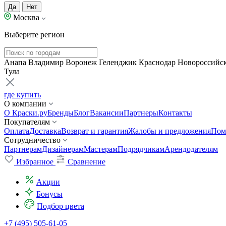
Да
Нет
Москва
Выберите регион
Анапа
Владимир
Воронеж
Геленджик
Краснодар
Новороссийс
Тула
где купить
О компании
О Краски.ру
Бренды
Блог
Вакансии
Партнеры
Контакты
Покупателям
Оплата
Доставка
Возврат и гарантия
Жалобы и предложения
Пом
Сотрудничество
Партнерам
Дизайнерам
Мастерам
Подрядчикам
Арендодателям
Избранное
Сравнение
Акции
Бонусы
Подбор цвета
+7 (495) 505-61-05