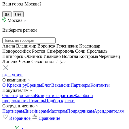
Ваш город Москва?
Да
Нет
Москва
Выберите регион
Анапа
Владимир
Воронеж
Геленджик
Краснодар
Новороссийск
Ростов
Симферополь
Сочи
Ярославль
Пятигорск
Обнинск
Иваново
Вологда
Кострома
Череповец
Липецк
Чехов
Севастополь
Тула
где купить
О компании
О Краски.ру
Бренды
Блог
Вакансии
Партнеры
Контакты
Покупателям
Оплата
Доставка
Возврат и гарантия
Жалобы и
предложения
Помощь
Подбор краски
Сотрудничество
Партнерам
Дизайнерам
Мастерам
Подрядчикам
Арендодателям
Избранное
Сравнение