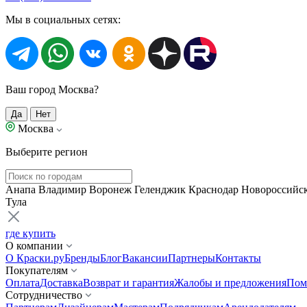
Мы в социальных сетях:
Ваш город Москва?
Да
Нет
Москва
Выберите регион
Анапа
Владимир
Воронеж
Геленджик
Краснодар
Новороссийс
Тула
где купить
О компании
О Краски.ру
Бренды
Блог
Вакансии
Партнеры
Контакты
Покупателям
Оплата
Доставка
Возврат и гарантия
Жалобы и предложения
Пом
Сотрудничество