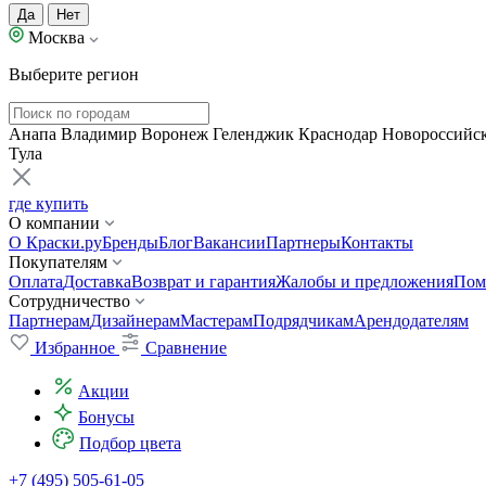
Да
Нет
Москва
Выберите регион
Анапа
Владимир
Воронеж
Геленджик
Краснодар
Новороссийс
Тула
где купить
О компании
О Краски.ру
Бренды
Блог
Вакансии
Партнеры
Контакты
Покупателям
Оплата
Доставка
Возврат и гарантия
Жалобы и предложения
Пом
Сотрудничество
Партнерам
Дизайнерам
Мастерам
Подрядчикам
Арендодателям
Избранное
Сравнение
Акции
Бонусы
Подбор цвета
+7 (495) 505-61-05