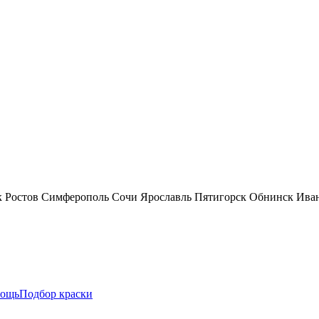
к
Ростов
Симферополь
Сочи
Ярославль
Пятигорск
Обнинск
Ива
ощь
Подбор краски