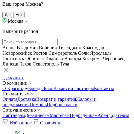
Ваш город Москва?
Да
Нет
Москва
Выберите регион
Анапа
Владимир
Воронеж
Геленджик
Краснодар
Новороссийск
Ростов
Симферополь
Сочи
Ярославль
Пятигорск
Обнинск
Иваново
Вологда
Кострома
Череповец
Липецк
Чехов
Севастополь
Тула
где купить
О компании
О Краски.ру
Бренды
Блог
Вакансии
Партнеры
Контакты
Покупателям
Оплата
Доставка
Возврат и гарантия
Жалобы и
предложения
Помощь
Подбор краски
Сотрудничество
Партнерам
Дизайнерам
Мастерам
Подрядчикам
Арендодателям
Избранное
Сравнение