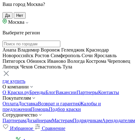
Ваш город Москва?
Да
Нет
Москва
Выберите регион
Анапа
Владимир
Воронеж
Геленджик
Краснодар
Новороссийск
Ростов
Симферополь
Сочи
Ярославль
Пятигорск
Обнинск
Иваново
Вологда
Кострома
Череповец
Липецк
Чехов
Севастополь
Тула
где купить
О компании
О Краски.ру
Бренды
Блог
Вакансии
Партнеры
Контакты
Покупателям
Оплата
Доставка
Возврат и гарантия
Жалобы и
предложения
Помощь
Подбор краски
Сотрудничество
Партнерам
Дизайнерам
Мастерам
Подрядчикам
Арендодателям
Избранное
Сравнение