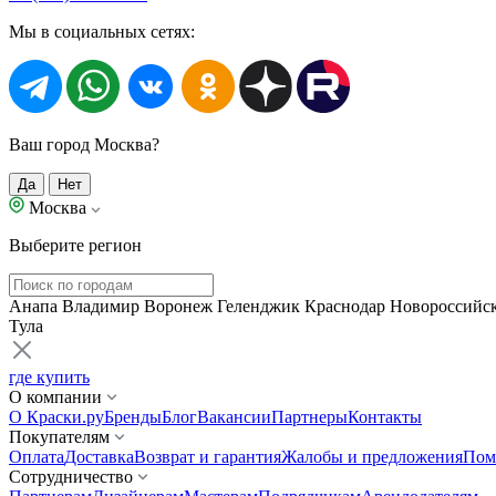
Мы в социальных сетях:
Ваш город Москва?
Да
Нет
Москва
Выберите регион
Анапа
Владимир
Воронеж
Геленджик
Краснодар
Новороссийс
Тула
где купить
О компании
О Краски.ру
Бренды
Блог
Вакансии
Партнеры
Контакты
Покупателям
Оплата
Доставка
Возврат и гарантия
Жалобы и предложения
Пом
Сотрудничество