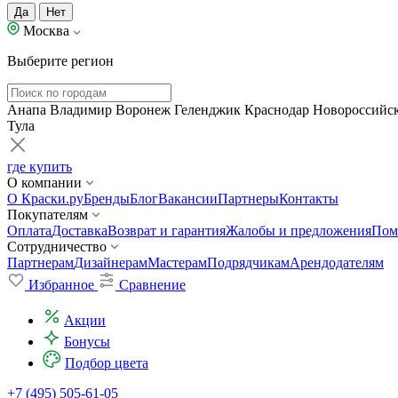
Да
Нет
Москва
Выберите регион
Анапа
Владимир
Воронеж
Геленджик
Краснодар
Новороссийс
Тула
где купить
О компании
О Краски.ру
Бренды
Блог
Вакансии
Партнеры
Контакты
Покупателям
Оплата
Доставка
Возврат и гарантия
Жалобы и предложения
Пом
Сотрудничество
Партнерам
Дизайнерам
Мастерам
Подрядчикам
Арендодателям
Избранное
Сравнение
Акции
Бонусы
Подбор цвета
+7 (495) 505-61-05