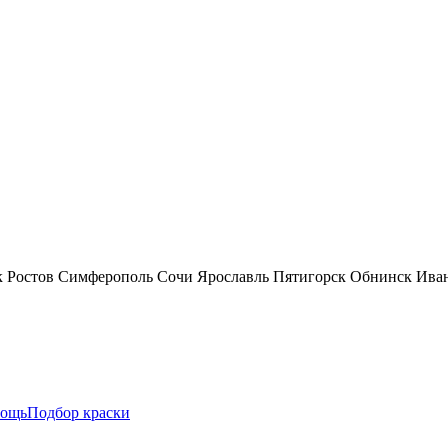
к
Ростов
Симферополь
Сочи
Ярославль
Пятигорск
Обнинск
Ива
ощь
Подбор краски