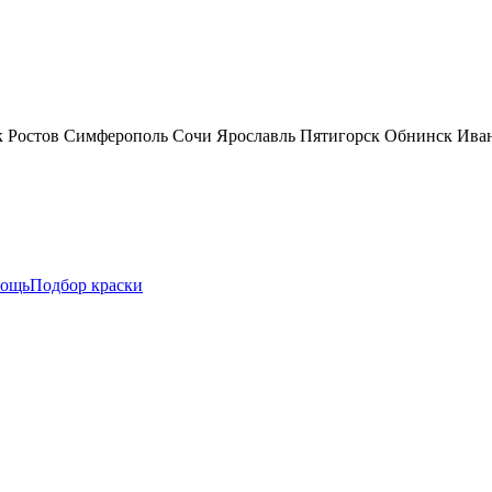
к
Ростов
Симферополь
Сочи
Ярославль
Пятигорск
Обнинск
Ива
ощь
Подбор краски