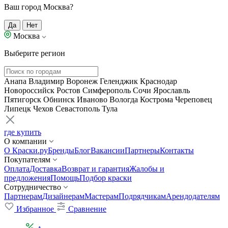
Ваш город Москва?
Да
Нет
Москва
Выберите регион
Анапа
Владимир
Воронеж
Геленджик
Краснодар
Новороссийск
Ростов
Симферополь
Сочи
Ярославль
Пятигорск
Обнинск
Иваново
Вологда
Кострома
Череповец
Липецк
Чехов
Севастополь
Тула
где купить
О компании
О Краски.ру
Бренды
Блог
Вакансии
Партнеры
Контакты
Покупателям
Оплата
Доставка
Возврат и гарантия
Жалобы и
предложения
Помощь
Подбор краски
Сотрудничество
Партнерам
Дизайнерам
Мастерам
Подрядчикам
Арендодателям
Избранное
Сравнение