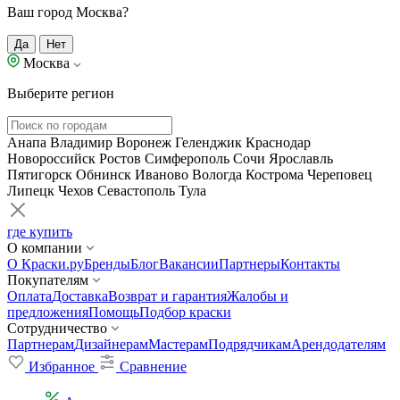
Ваш город Москва?
Да
Нет
Москва
Выберите регион
Анапа
Владимир
Воронеж
Геленджик
Краснодар
Новороссийск
Ростов
Симферополь
Сочи
Ярославль
Пятигорск
Обнинск
Иваново
Вологда
Кострома
Череповец
Липецк
Чехов
Севастополь
Тула
где купить
О компании
О Краски.ру
Бренды
Блог
Вакансии
Партнеры
Контакты
Покупателям
Оплата
Доставка
Возврат и гарантия
Жалобы и
предложения
Помощь
Подбор краски
Сотрудничество
Партнерам
Дизайнерам
Мастерам
Подрядчикам
Арендодателям
Избранное
Сравнение