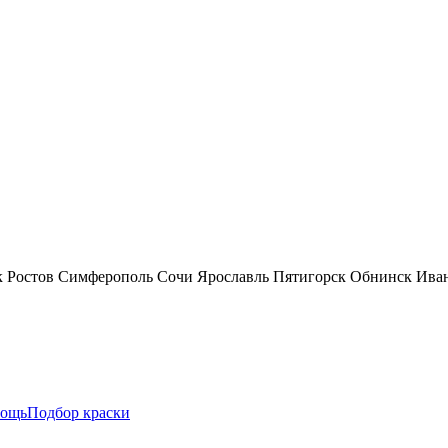
к
Ростов
Симферополь
Сочи
Ярославль
Пятигорск
Обнинск
Ива
ощь
Подбор краски