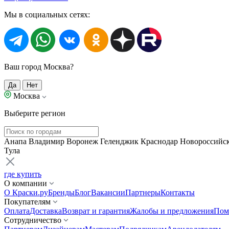
Мы в социальных сетях:
Ваш город Москва?
Да
Нет
Москва
Выберите регион
Анапа
Владимир
Воронеж
Геленджик
Краснодар
Новороссийс
Тула
где купить
О компании
О Краски.ру
Бренды
Блог
Вакансии
Партнеры
Контакты
Покупателям
Оплата
Доставка
Возврат и гарантия
Жалобы и предложения
Пом
Сотрудничество