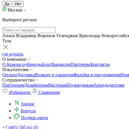
Да
Нет
Москва
Выберите регион
Анапа
Владимир
Воронеж
Геленджик
Краснодар
Новороссийс
Тула
где купить
О компании
О Краски.ру
Бренды
Блог
Вакансии
Партнеры
Контакты
Покупателям
Оплата
Доставка
Возврат и гарантия
Жалобы и предложения
Пом
Сотрудничество
Партнерам
Дизайнерам
Мастерам
Подрядчикам
Арендодателям
Избранное
Сравнение
Акции
Бонусы
Подбор цвета
+7 (495) 505-61-05