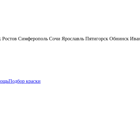
к
Ростов
Симферополь
Сочи
Ярославль
Пятигорск
Обнинск
Ива
ощь
Подбор краски