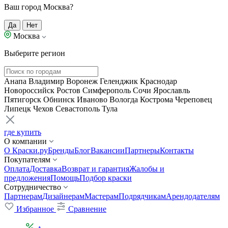
Ваш город Москва?
Да
Нет
Москва
Выберите регион
Анапа
Владимир
Воронеж
Геленджик
Краснодар
Новороссийск
Ростов
Симферополь
Сочи
Ярославль
Пятигорск
Обнинск
Иваново
Вологда
Кострома
Череповец
Липецк
Чехов
Севастополь
Тула
где купить
О компании
О Краски.ру
Бренды
Блог
Вакансии
Партнеры
Контакты
Покупателям
Оплата
Доставка
Возврат и гарантия
Жалобы и
предложения
Помощь
Подбор краски
Сотрудничество
Партнерам
Дизайнерам
Мастерам
Подрядчикам
Арендодателям
Избранное
Сравнение