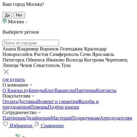
Ваш город Москва?
Да
Нет
Москва
Выберите регион
Анапа
Владимир
Воронеж
Геленджик
Краснодар
Новороссийск
Ростов
Симферополь
Сочи
Ярославль
Пятигорск
Обнинск
Иваново
Вологда
Кострома
Череповец
Липецк
Чехов
Севастополь
Тула
где купить
О компании
О Краски.ру
Бренды
Блог
Вакансии
Партнеры
Контакты
Покупателям
Оплата
Доставка
Возврат и гарантия
Жалобы и
предложения
Помощь
Подбор краски
Сотрудничество
Партнерам
Дизайнерам
Мастерам
Подрядчикам
Арендодателям
Избранное
Сравнение