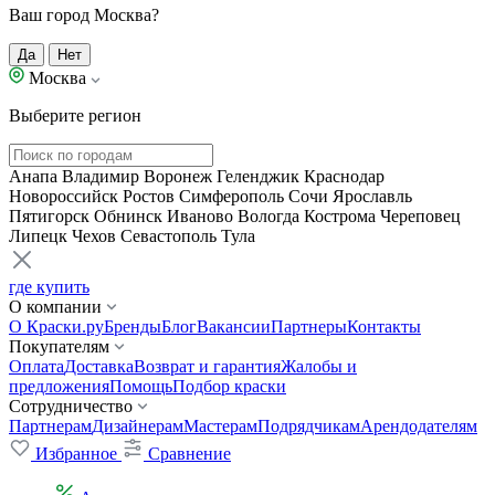
Ваш город Москва?
Да
Нет
Москва
Выберите регион
Анапа
Владимир
Воронеж
Геленджик
Краснодар
Новороссийск
Ростов
Симферополь
Сочи
Ярославль
Пятигорск
Обнинск
Иваново
Вологда
Кострома
Череповец
Липецк
Чехов
Севастополь
Тула
где купить
О компании
О Краски.ру
Бренды
Блог
Вакансии
Партнеры
Контакты
Покупателям
Оплата
Доставка
Возврат и гарантия
Жалобы и
предложения
Помощь
Подбор краски
Сотрудничество
Партнерам
Дизайнерам
Мастерам
Подрядчикам
Арендодателям
Избранное
Сравнение