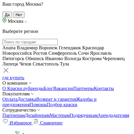
Ваш город Москва?
Да
Нет
Москва
Выберите регион
Анапа
Владимир
Воронеж
Геленджик
Краснодар
Новороссийск
Ростов
Симферополь
Сочи
Ярославль
Пятигорск
Обнинск
Иваново
Вологда
Кострома
Череповец
Липецк
Чехов
Севастополь
Тула
где купить
О компании
О Краски.ру
Бренды
Блог
Вакансии
Партнеры
Контакты
Покупателям
Оплата
Доставка
Возврат и гарантия
Жалобы и
предложения
Помощь
Подбор краски
Сотрудничество
Партнерам
Дизайнерам
Мастерам
Подрядчикам
Арендодателям
Избранное
Сравнение