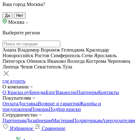
Ваш город Москва?
Да
Нет
Москва
Выберите регион
Анапа
Владимир
Воронеж
Геленджик
Краснодар
Новороссийск
Ростов
Симферополь
Сочи
Ярославль
Пятигорск
Обнинск
Иваново
Вологда
Кострома
Череповец
Липецк
Чехов
Севастополь
Тула
где купить
О компании
О Краски.ру
Бренды
Блог
Вакансии
Партнеры
Контакты
Покупателям
Оплата
Доставка
Возврат и гарантия
Жалобы и
предложения
Помощь
Подбор краски
Сотрудничество
Партнерам
Дизайнерам
Мастерам
Подрядчикам
Арендодателям
Избранное
Сравнение