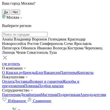
Ваш город Москва?
Да
Нет
Москва
Выберите регион
Анапа
Владимир
Воронеж
Геленджик
Краснодар
Новороссийск
Ростов
Симферополь
Сочи
Ярославль
Пятигорск
Обнинск
Иваново
Вологда
Кострома
Череповец
Липецк
Чехов
Севастополь
Тула
где купить
О компании
О Краски.ру
Бренды
Блог
Вакансии
Партнеры
Контакты
Покупателям
Оплата
Доставка
Возврат и гарантия
Жалобы и
предложения
Помощь
Подбор краски
Сотрудничество
Партнерам
Дизайнерам
Мастерам
Подрядчикам
Арендодателям
Избранное
Сравнение