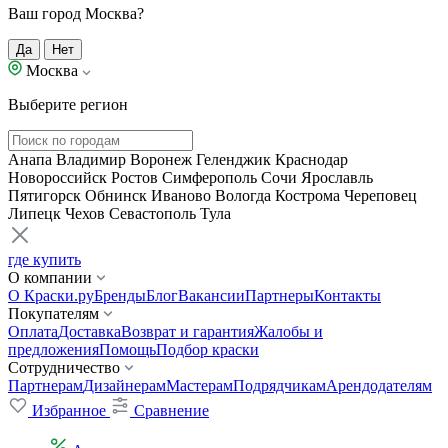
Ваш город Москва?
Да
Нет
Москва
Выберите регион
Анапа
Владимир
Воронеж
Геленджик
Краснодар
Новороссийск
Ростов
Симферополь
Сочи
Ярославль
Пятигорск
Обнинск
Иваново
Вологда
Кострома
Череповец
Липецк
Чехов
Севастополь
Тула
где купить
О компании
О Краски.ру
Бренды
Блог
Вакансии
Партнеры
Контакты
Покупателям
Оплата
Доставка
Возврат и гарантия
Жалобы и
предложения
Помощь
Подбор краски
Сотрудничество
Партнерам
Дизайнерам
Мастерам
Подрядчикам
Арендодателям
Избранное
Сравнение