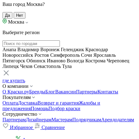
Ваш город Москва?
Да
Нет
Москва
Выберите регион
Анапа
Владимир
Воронеж
Геленджик
Краснодар
Новороссийск
Ростов
Симферополь
Сочи
Ярославль
Пятигорск
Обнинск
Иваново
Вологда
Кострома
Череповец
Липецк
Чехов
Севастополь
Тула
где купить
О компании
О Краски.ру
Бренды
Блог
Вакансии
Партнеры
Контакты
Покупателям
Оплата
Доставка
Возврат и гарантия
Жалобы и
предложения
Помощь
Подбор краски
Сотрудничество
Партнерам
Дизайнерам
Мастерам
Подрядчикам
Арендодателям
Избранное
Сравнение