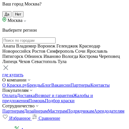
Ваш город Москва?
Да
Нет
Москва
Выберите регион
Анапа
Владимир
Воронеж
Геленджик
Краснодар
Новороссийск
Ростов
Симферополь
Сочи
Ярославль
Пятигорск
Обнинск
Иваново
Вологда
Кострома
Череповец
Липецк
Чехов
Севастополь
Тула
где купить
О компании
О Краски.ру
Бренды
Блог
Вакансии
Партнеры
Контакты
Покупателям
Оплата
Доставка
Возврат и гарантия
Жалобы и
предложения
Помощь
Подбор краски
Сотрудничество
Партнерам
Дизайнерам
Мастерам
Подрядчикам
Арендодателям
Избранное
Сравнение