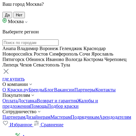
Ваш город Москва?
Да
Нет
Москва
Выберите регион
Анапа
Владимир
Воронеж
Геленджик
Краснодар
Новороссийск
Ростов
Симферополь
Сочи
Ярославль
Пятигорск
Обнинск
Иваново
Вологда
Кострома
Череповец
Липецк
Чехов
Севастополь
Тула
где купить
О компании
О Краски.ру
Бренды
Блог
Вакансии
Партнеры
Контакты
Покупателям
Оплата
Доставка
Возврат и гарантия
Жалобы и
предложения
Помощь
Подбор краски
Сотрудничество
Партнерам
Дизайнерам
Мастерам
Подрядчикам
Арендодателям
Избранное
Сравнение