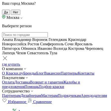
Ваш город Москва?
Да
Нет
Москва
Выберите регион
Анапа
Владимир
Воронеж
Геленджик
Краснодар
Новороссийск
Ростов
Симферополь
Сочи
Ярославль
Пятигорск
Обнинск
Иваново
Вологда
Кострома
Череповец
Липецк
Чехов
Севастополь
Тула
где купить
О компании
О Краски.ру
Бренды
Блог
Вакансии
Партнеры
Контакты
Покупателям
Оплата
Доставка
Возврат и гарантия
Жалобы и
предложения
Помощь
Подбор краски
Сотрудничество
Партнерам
Дизайнерам
Мастерам
Подрядчикам
Арендодателям
Избранное
Сравнение