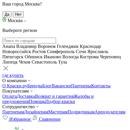
Ваш город Москва?
Да
Нет
Москва
Выберите регион
Анапа
Владимир
Воронеж
Геленджик
Краснодар
Новороссийск
Ростов
Симферополь
Сочи
Ярославль
Пятигорск
Обнинск
Иваново
Вологда
Кострома
Череповец
Липецк
Чехов
Севастополь
Тула
где купить
О компании
О Краски.ру
Бренды
Блог
Вакансии
Партнеры
Контакты
Покупателям
Оплата
Доставка
Возврат и гарантия
Жалобы и
предложения
Помощь
Подбор краски
Сотрудничество
Партнерам
Дизайнерам
Мастерам
Подрядчикам
Арендодателям
Избранное
Сравнение