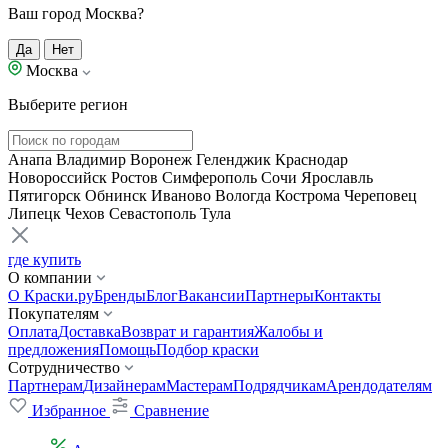
Ваш город Москва?
Да
Нет
Москва
Выберите регион
Анапа
Владимир
Воронеж
Геленджик
Краснодар
Новороссийск
Ростов
Симферополь
Сочи
Ярославль
Пятигорск
Обнинск
Иваново
Вологда
Кострома
Череповец
Липецк
Чехов
Севастополь
Тула
где купить
О компании
О Краски.ру
Бренды
Блог
Вакансии
Партнеры
Контакты
Покупателям
Оплата
Доставка
Возврат и гарантия
Жалобы и
предложения
Помощь
Подбор краски
Сотрудничество
Партнерам
Дизайнерам
Мастерам
Подрядчикам
Арендодателям
Избранное
Сравнение