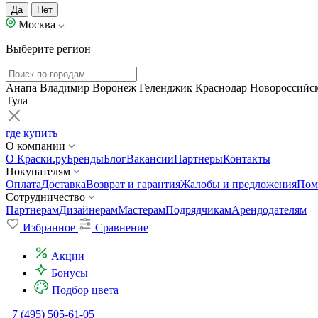
Да
Нет
Москва
Выберите регион
Анапа
Владимир
Воронеж
Геленджик
Краснодар
Новороссийс
Тула
где купить
О компании
О Краски.ру
Бренды
Блог
Вакансии
Партнеры
Контакты
Покупателям
Оплата
Доставка
Возврат и гарантия
Жалобы и предложения
Пом
Сотрудничество
Партнерам
Дизайнерам
Мастерам
Подрядчикам
Арендодателям
Избранное
Сравнение
Акции
Бонусы
Подбор цвета
+7 (495) 505-61-05