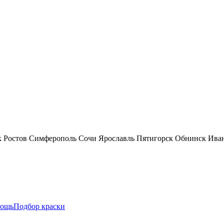
к
Ростов
Симферополь
Сочи
Ярославль
Пятигорск
Обнинск
Ива
ощь
Подбор краски