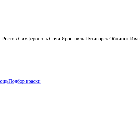
к
Ростов
Симферополь
Сочи
Ярославль
Пятигорск
Обнинск
Ива
ощь
Подбор краски