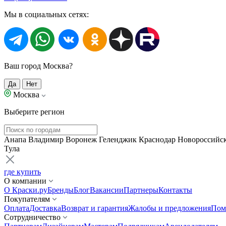
Мы в социальных сетях:
Ваш город Москва?
Да
Нет
Москва
Выберите регион
Анапа
Владимир
Воронеж
Геленджик
Краснодар
Новороссийс
Тула
где купить
О компании
О Краски.ру
Бренды
Блог
Вакансии
Партнеры
Контакты
Покупателям
Оплата
Доставка
Возврат и гарантия
Жалобы и предложения
Пом
Сотрудничество