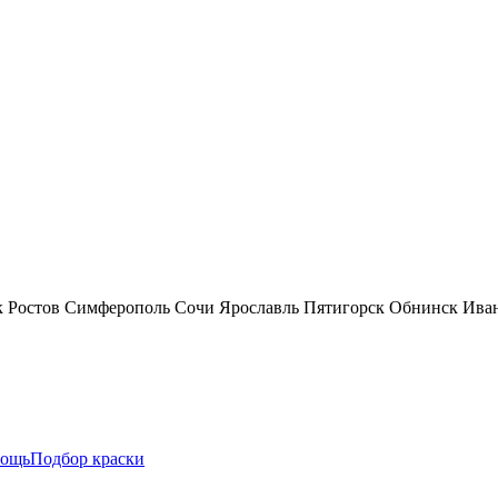
к
Ростов
Симферополь
Сочи
Ярославль
Пятигорск
Обнинск
Ива
ощь
Подбор краски