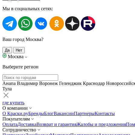
Мы в социальных сетях:
Ваш город Москва?
Да
Нет
Москва
Выберите регион
Анапа
Владимир
Воронеж
Геленджик
Краснодар
Новороссийс
Тула
где купить
О компании
О Краски.ру
Бренды
Блог
Вакансии
Партнеры
Контакты
Покупателям
Оплата
Доставка
Возврат и гарантия
Жалобы и предложения
Пом
Сотрудничество