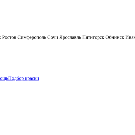
к
Ростов
Симферополь
Сочи
Ярославль
Пятигорск
Обнинск
Ива
ощь
Подбор краски