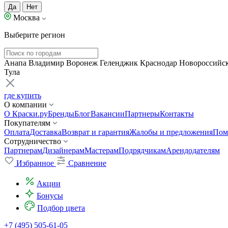
Да
Нет
Москва
Выберите регион
Анапа
Владимир
Воронеж
Геленджик
Краснодар
Новороссийс
Тула
где купить
О компании
О Краски.ру
Бренды
Блог
Вакансии
Партнеры
Контакты
Покупателям
Оплата
Доставка
Возврат и гарантия
Жалобы и предложения
Пом
Сотрудничество
Партнерам
Дизайнерам
Мастерам
Подрядчикам
Арендодателям
Избранное
Сравнение
Акции
Бонусы
Подбор цвета
+7 (495) 505-61-05