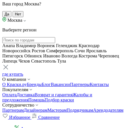
Ваш город Москва?
Да
Нет
Москва
Выберите регион
Анапа
Владимир
Воронеж
Геленджик
Краснодар
Новороссийск
Ростов
Симферополь
Сочи
Ярославль
Пятигорск
Обнинск
Иваново
Вологда
Кострома
Череповец
Липецк
Чехов
Севастополь
Тула
где купить
О компании
О Краски.ру
Бренды
Блог
Вакансии
Партнеры
Контакты
Покупателям
Оплата
Доставка
Возврат и гарантия
Жалобы и
предложения
Помощь
Подбор краски
Сотрудничество
Партнерам
Дизайнерам
Мастерам
Подрядчикам
Арендодателям
Избранное
Сравнение