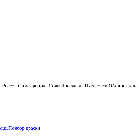
к
Ростов
Симферополь
Сочи
Ярославль
Пятигорск
Обнинск
Ива
ощь
Подбор краски