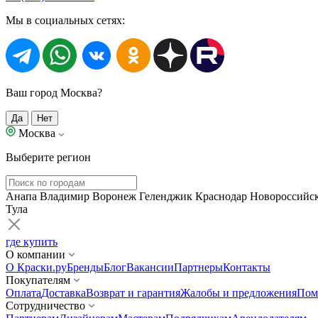
Мы в социальных сетях:
Ваш город Москва?
Да
Нет
Москва
Выберите регион
Анапа
Владимир
Воронеж
Геленджик
Краснодар
Новороссийс
Тула
где купить
О компании
О Краски.ру
Бренды
Блог
Вакансии
Партнеры
Контакты
Покупателям
Оплата
Доставка
Возврат и гарантия
Жалобы и предложения
Пом
Сотрудничество