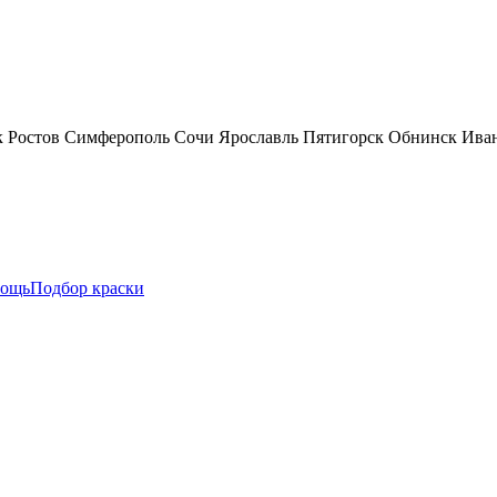
к
Ростов
Симферополь
Сочи
Ярославль
Пятигорск
Обнинск
Ива
ощь
Подбор краски