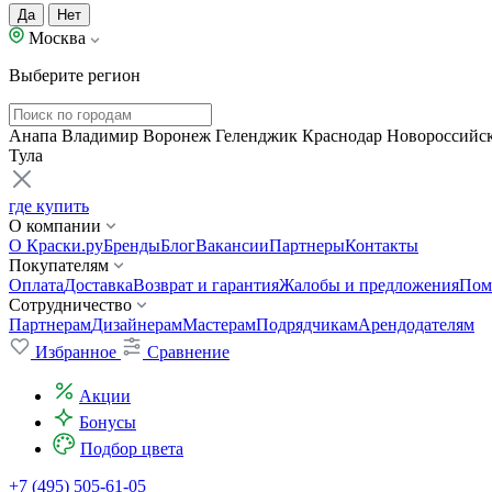
Да
Нет
Москва
Выберите регион
Анапа
Владимир
Воронеж
Геленджик
Краснодар
Новороссийс
Тула
где купить
О компании
О Краски.ру
Бренды
Блог
Вакансии
Партнеры
Контакты
Покупателям
Оплата
Доставка
Возврат и гарантия
Жалобы и предложения
Пом
Сотрудничество
Партнерам
Дизайнерам
Мастерам
Подрядчикам
Арендодателям
Избранное
Сравнение
Акции
Бонусы
Подбор цвета
+7 (495) 505-61-05