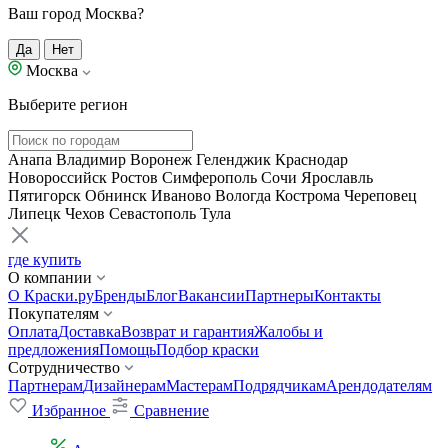
Ваш город Москва?
Да
Нет
Москва
Выберите регион
Анапа
Владимир
Воронеж
Геленджик
Краснодар
Новороссийск
Ростов
Симферополь
Сочи
Ярославль
Пятигорск
Обнинск
Иваново
Вологда
Кострома
Череповец
Липецк
Чехов
Севастополь
Тула
где купить
О компании
О Краски.ру
Бренды
Блог
Вакансии
Партнеры
Контакты
Покупателям
Оплата
Доставка
Возврат и гарантия
Жалобы и
предложения
Помощь
Подбор краски
Сотрудничество
Партнерам
Дизайнерам
Мастерам
Подрядчикам
Арендодателям
Избранное
Сравнение