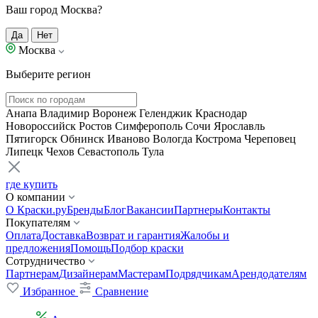
Ваш город Москва?
Да
Нет
Москва
Выберите регион
Анапа
Владимир
Воронеж
Геленджик
Краснодар
Новороссийск
Ростов
Симферополь
Сочи
Ярославль
Пятигорск
Обнинск
Иваново
Вологда
Кострома
Череповец
Липецк
Чехов
Севастополь
Тула
где купить
О компании
О Краски.ру
Бренды
Блог
Вакансии
Партнеры
Контакты
Покупателям
Оплата
Доставка
Возврат и гарантия
Жалобы и
предложения
Помощь
Подбор краски
Сотрудничество
Партнерам
Дизайнерам
Мастерам
Подрядчикам
Арендодателям
Избранное
Сравнение