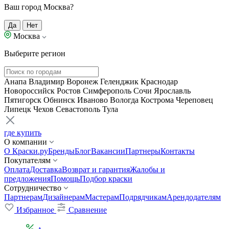
Ваш город Москва?
Да
Нет
Москва
Выберите регион
Анапа
Владимир
Воронеж
Геленджик
Краснодар
Новороссийск
Ростов
Симферополь
Сочи
Ярославль
Пятигорск
Обнинск
Иваново
Вологда
Кострома
Череповец
Липецк
Чехов
Севастополь
Тула
где купить
О компании
О Краски.ру
Бренды
Блог
Вакансии
Партнеры
Контакты
Покупателям
Оплата
Доставка
Возврат и гарантия
Жалобы и
предложения
Помощь
Подбор краски
Сотрудничество
Партнерам
Дизайнерам
Мастерам
Подрядчикам
Арендодателям
Избранное
Сравнение