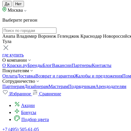
Да
Нет
Москва
Выберите регион
Анапа
Владимир
Воронеж
Геленджик
Краснодар
Новороссийс
Тула
где купить
О компании
О Краски.ру
Бренды
Блог
Вакансии
Партнеры
Контакты
Покупателям
Оплата
Доставка
Возврат и гарантия
Жалобы и предложения
Пом
Сотрудничество
Партнерам
Дизайнерам
Мастерам
Подрядчикам
Арендодателям
Избранное
Сравнение
Акции
Бонусы
Подбор цвета
+7 (495) 505-61-05