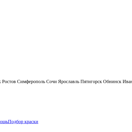
к
Ростов
Симферополь
Сочи
Ярославль
Пятигорск
Обнинск
Ива
ощь
Подбор краски