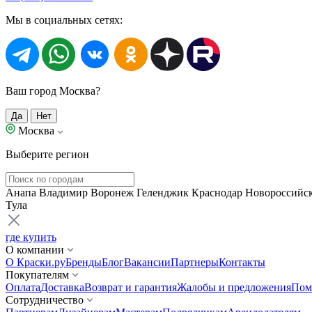
Мы в социальных сетях:
Ваш город Москва?
Да
Нет
Москва
Выберите регион
Анапа
Владимир
Воронеж
Геленджик
Краснодар
Новороссийс
Тула
где купить
О компании
О Краски.ру
Бренды
Блог
Вакансии
Партнеры
Контакты
Покупателям
Оплата
Доставка
Возврат и гарантия
Жалобы и предложения
Пом
Сотрудничество