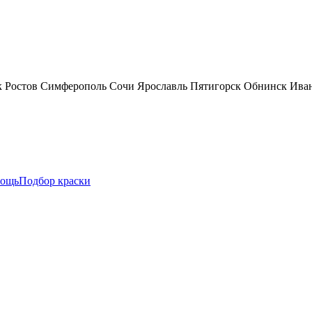
к
Ростов
Симферополь
Сочи
Ярославль
Пятигорск
Обнинск
Ива
ощь
Подбор краски