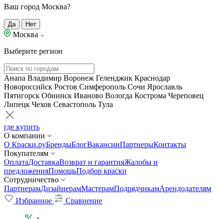
Ваш город Москва?
Да
Нет
Москва
Выберите регион
Анапа
Владимир
Воронеж
Геленджик
Краснодар
Новороссийск
Ростов
Симферополь
Сочи
Ярославль
Пятигорск
Обнинск
Иваново
Вологда
Кострома
Череповец
Липецк
Чехов
Севастополь
Тула
где купить
О компании
О Краски.ру
Бренды
Блог
Вакансии
Партнеры
Контакты
Покупателям
Оплата
Доставка
Возврат и гарантия
Жалобы и
предложения
Помощь
Подбор краски
Сотрудничество
Партнерам
Дизайнерам
Мастерам
Подрядчикам
Арендодателям
Избранное
Сравнение