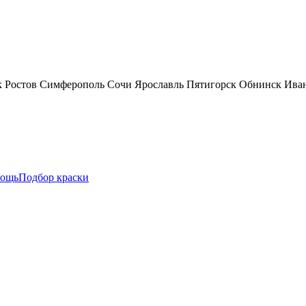
к
Ростов
Симферополь
Сочи
Ярославль
Пятигорск
Обнинск
Ива
ощь
Подбор краски