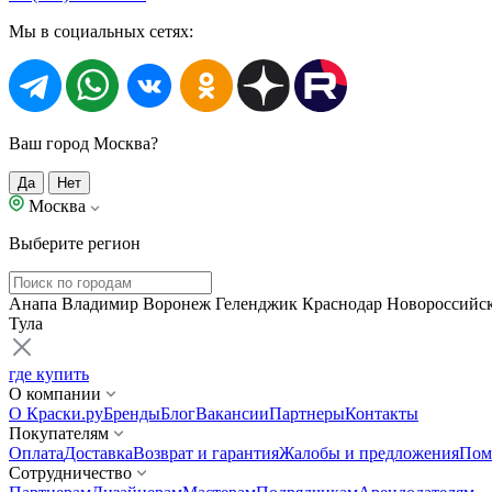
Мы в социальных сетях:
Ваш город Москва?
Да
Нет
Москва
Выберите регион
Анапа
Владимир
Воронеж
Геленджик
Краснодар
Новороссийс
Тула
где купить
О компании
О Краски.ру
Бренды
Блог
Вакансии
Партнеры
Контакты
Покупателям
Оплата
Доставка
Возврат и гарантия
Жалобы и предложения
Пом
Сотрудничество