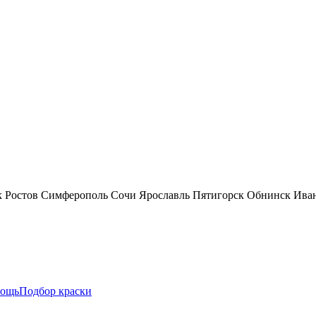
к
Ростов
Симферополь
Сочи
Ярославль
Пятигорск
Обнинск
Ива
ощь
Подбор краски