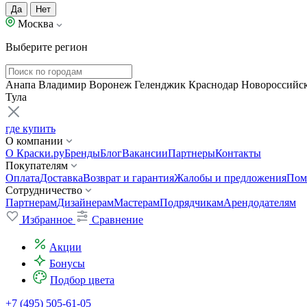
Да
Нет
Москва
Выберите регион
Анапа
Владимир
Воронеж
Геленджик
Краснодар
Новороссийс
Тула
где купить
О компании
О Краски.ру
Бренды
Блог
Вакансии
Партнеры
Контакты
Покупателям
Оплата
Доставка
Возврат и гарантия
Жалобы и предложения
Пом
Сотрудничество
Партнерам
Дизайнерам
Мастерам
Подрядчикам
Арендодателям
Избранное
Сравнение
Акции
Бонусы
Подбор цвета
+7 (495) 505-61-05