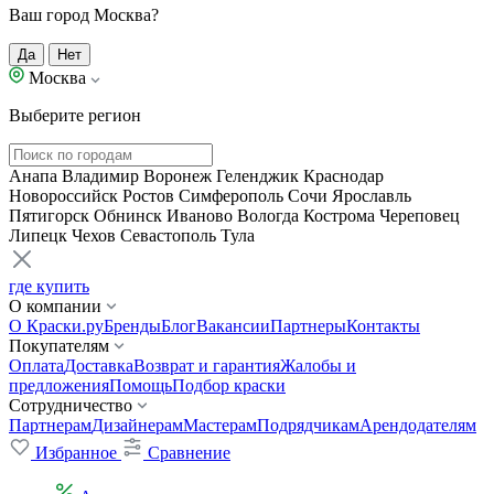
Ваш город Москва?
Да
Нет
Москва
Выберите регион
Анапа
Владимир
Воронеж
Геленджик
Краснодар
Новороссийск
Ростов
Симферополь
Сочи
Ярославль
Пятигорск
Обнинск
Иваново
Вологда
Кострома
Череповец
Липецк
Чехов
Севастополь
Тула
где купить
О компании
О Краски.ру
Бренды
Блог
Вакансии
Партнеры
Контакты
Покупателям
Оплата
Доставка
Возврат и гарантия
Жалобы и
предложения
Помощь
Подбор краски
Сотрудничество
Партнерам
Дизайнерам
Мастерам
Подрядчикам
Арендодателям
Избранное
Сравнение