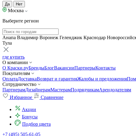
Да
Нет
Москва
Выберите регион
Анапа
Владимир
Воронеж
Геленджик
Краснодар
Новороссийс
Тула
где купить
О компании
О Краски.ру
Бренды
Блог
Вакансии
Партнеры
Контакты
Покупателям
Оплата
Доставка
Возврат и гарантия
Жалобы и предложения
Пом
Сотрудничество
Партнерам
Дизайнерам
Мастерам
Подрядчикам
Арендодателям
Избранное
Сравнение
Акции
Бонусы
Подбор цвета
+7 (495) 505-61-05