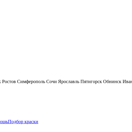
к
Ростов
Симферополь
Сочи
Ярославль
Пятигорск
Обнинск
Ива
ощь
Подбор краски