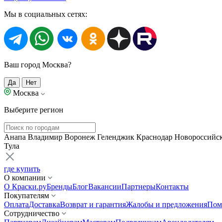
Мы в социальных сетях:
Ваш город Москва?
Да
Нет
Москва
Выберите регион
Анапа
Владимир
Воронеж
Геленджик
Краснодар
Новороссийс
Тула
где купить
О компании
О Краски.ру
Бренды
Блог
Вакансии
Партнеры
Контакты
Покупателям
Оплата
Доставка
Возврат и гарантия
Жалобы и предложения
Пом
Сотрудничество