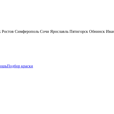
к
Ростов
Симферополь
Сочи
Ярославль
Пятигорск
Обнинск
Ива
ощь
Подбор краски