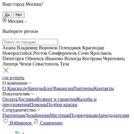
Ваш город Москва?
Да
Нет
Москва
Выберите регион
Анапа
Владимир
Воронеж
Геленджик
Краснодар
Новороссийск
Ростов
Симферополь
Сочи
Ярославль
Пятигорск
Обнинск
Иваново
Вологда
Кострома
Череповец
Липецк
Чехов
Севастополь
Тула
где купить
О компании
О Краски.ру
Бренды
Блог
Вакансии
Партнеры
Контакты
Покупателям
Оплата
Доставка
Возврат и гарантия
Жалобы и
предложения
Помощь
Подбор краски
Сотрудничество
Партнерам
Дизайнерам
Мастерам
Подрядчикам
Арендодателям
Избранное
Сравнение