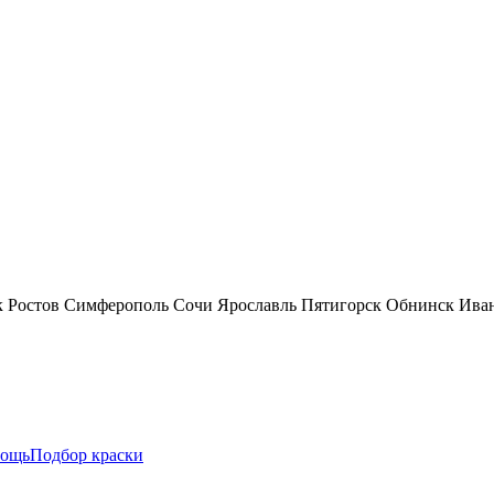
к
Ростов
Симферополь
Сочи
Ярославль
Пятигорск
Обнинск
Ива
ощь
Подбор краски