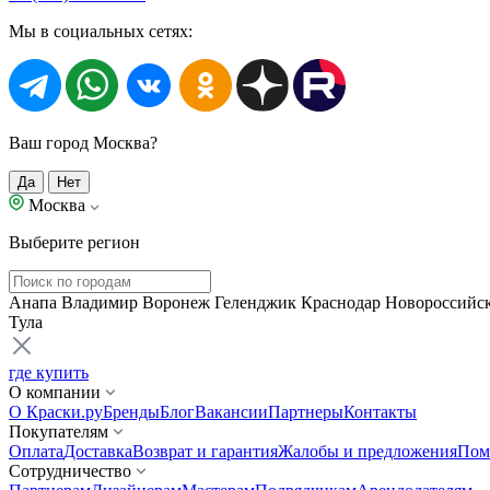
Мы в социальных сетях:
Ваш город Москва?
Да
Нет
Москва
Выберите регион
Анапа
Владимир
Воронеж
Геленджик
Краснодар
Новороссийс
Тула
где купить
О компании
О Краски.ру
Бренды
Блог
Вакансии
Партнеры
Контакты
Покупателям
Оплата
Доставка
Возврат и гарантия
Жалобы и предложения
Пом
Сотрудничество