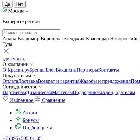
Да
Нет
Москва
Выберите регион
Анапа
Владимир
Воронеж
Геленджик
Краснодар
Новороссийс
Тула
где купить
О компании
О Краски.ру
Бренды
Блог
Вакансии
Партнеры
Контакты
Покупателям
Оплата
Доставка
Возврат и гарантия
Жалобы и предложения
Пом
Сотрудничество
Партнерам
Дизайнерам
Мастерам
Подрядчикам
Арендодателям
Избранное
Сравнение
Акции
Бонусы
Подбор цвета
+7 (495) 505-61-05