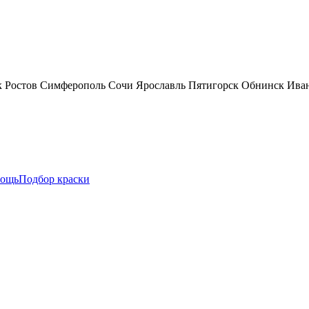
к
Ростов
Симферополь
Сочи
Ярославль
Пятигорск
Обнинск
Ива
ощь
Подбор краски