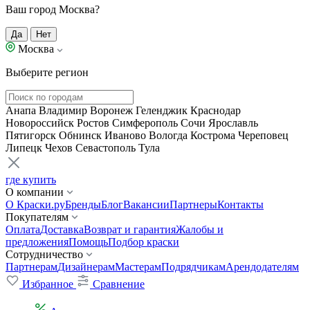
Ваш город Москва?
Да
Нет
Москва
Выберите регион
Анапа
Владимир
Воронеж
Геленджик
Краснодар
Новороссийск
Ростов
Симферополь
Сочи
Ярославль
Пятигорск
Обнинск
Иваново
Вологда
Кострома
Череповец
Липецк
Чехов
Севастополь
Тула
где купить
О компании
О Краски.ру
Бренды
Блог
Вакансии
Партнеры
Контакты
Покупателям
Оплата
Доставка
Возврат и гарантия
Жалобы и
предложения
Помощь
Подбор краски
Сотрудничество
Партнерам
Дизайнерам
Мастерам
Подрядчикам
Арендодателям
Избранное
Сравнение