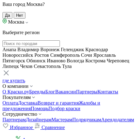
Ваш город Москва?
Да
Нет
Москва
Выберите регион
Анапа
Владимир
Воронеж
Геленджик
Краснодар
Новороссийск
Ростов
Симферополь
Сочи
Ярославль
Пятигорск
Обнинск
Иваново
Вологда
Кострома
Череповец
Липецк
Чехов
Севастополь
Тула
где купить
О компании
О Краски.ру
Бренды
Блог
Вакансии
Партнеры
Контакты
Покупателям
Оплата
Доставка
Возврат и гарантия
Жалобы и
предложения
Помощь
Подбор краски
Сотрудничество
Партнерам
Дизайнерам
Мастерам
Подрядчикам
Арендодателям
Избранное
Сравнение