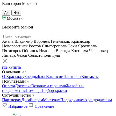
Ваш город Москва?
Да
Нет
Москва
Выберите регион
Анапа
Владимир
Воронеж
Геленджик
Краснодар
Новороссийск
Ростов
Симферополь
Сочи
Ярославль
Пятигорск
Обнинск
Иваново
Вологда
Кострома
Череповец
Липецк
Чехов
Севастополь
Тула
где купить
О компании
О Краски.ру
Бренды
Блог
Вакансии
Партнеры
Контакты
Покупателям
Оплата
Доставка
Возврат и гарантия
Жалобы и
предложения
Помощь
Подбор краски
Сотрудничество
Партнерам
Дизайнерам
Мастерам
Подрядчикам
Арендодателям
Избранное
Сравнение